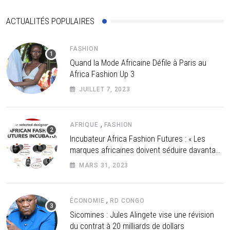
ACTUALITÉS POPULAIRES
FASHION
Quand la Mode Africaine Défile à Paris au
Africa Fashion Up 3
JUILLET 7, 2023
,
AFRIQUE
FASHION
Incubateur Africa Fashion Futures : « Les
marques africaines doivent séduire davantage
les investisseurs »
MARS 31, 2023
,
ÉCONOMIE
RD CONGO
Sicomines : Jules Alingete vise une révision
du contrat à 20 milliards de dollars