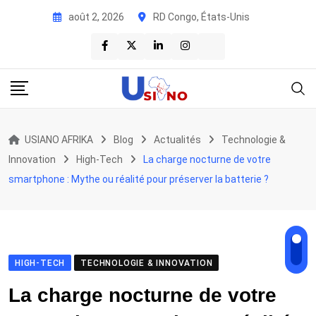
Skip
août 2, 2026
RD Congo, États-Unis
to
content
USIANO AFRIKA
Blog
Actualités
Technologie &
Innovation
High-Tech
La charge nocturne de votre
smartphone : Mythe ou réalité pour préserver la batterie ?
HIGH-TECH
TECHNOLOGIE & INNOVATION
La charge nocturne de votre