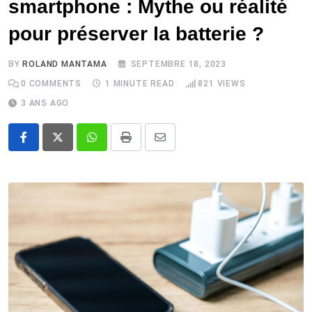
smartphone : Mythe ou réalité
pour préserver la batterie ?
BY
ROLAND MANTAMA
SEPTEMBRE 18, 2023
0
COMMENTS
1 MINUTE READ
821
VIEWS
3 ANS AGO
Whatsapp
Print
Share
via
Email