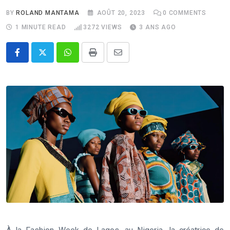
BY
ROLAND MANTAMA
AOÛT 20, 2023
0
COMMENTS
1 MINUTE READ
3272
VIEWS
3 ANS AGO