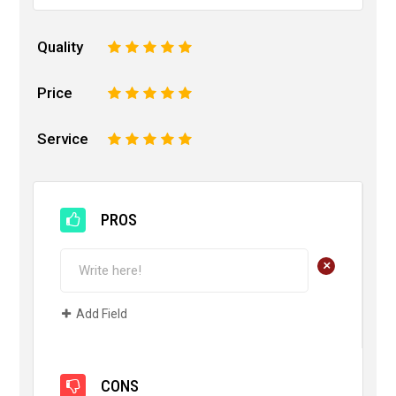
Quality
1
2
3
4
5
Price
1
2
3
4
5
Service
1
2
3
4
5
PROS
+
Add Field
CONS