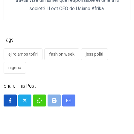
travail vise un numérique responsable et utile à la
société. Il est CEO de Usiano Afrika.
Tags:
ejiro amos tofiri
fashion week
jess politi
nigeria
Share This Post: