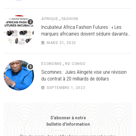
,
AFRIQUE
FASHION
Incubateur Africa Fashion Futures : « Les
marques africaines doivent séduire davantage
les investisseurs »
MARS 31, 2023
,
ÉCONOMIE
RD CONGO
Sicomines : Jules Alingete vise une révision
du contrat à 20 milliards de dollars
SEPTEMBRE 1, 2023
S'abonner à notre
bulletin d'information