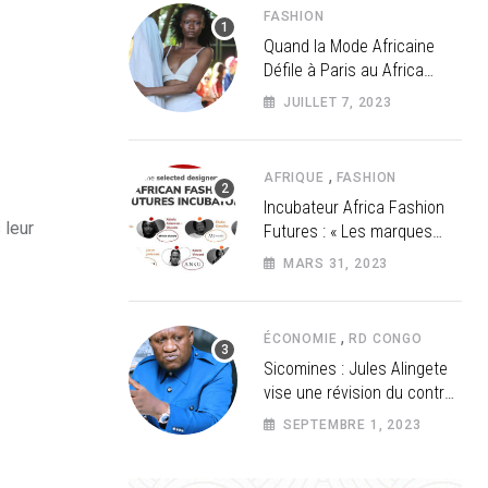
FASHION
Quand la Mode Africaine
Défile à Paris au Africa
Fashion Up 3
JUILLET 7, 2023
,
AFRIQUE
FASHION
Incubateur Africa Fashion
 leur
Futures : « Les marques
africaines doivent séduire
MARS 31, 2023
davantage les investisseurs
»
,
ÉCONOMIE
RD CONGO
Sicomines : Jules Alingete
vise une révision du contrat
à 20 milliards de dollars
SEPTEMBRE 1, 2023