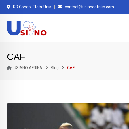
RD Congo, États-Unis
contact@usianoafrika.com
CAF
USIANO AFRIKA
Blog
CAF