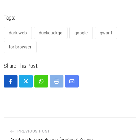
Tags:
dark web
duckduckgo
google
qwant
tor browser
Share This Post:
PREVIOUS POST
Arrêtons les expulsions forcées à Kolwezi