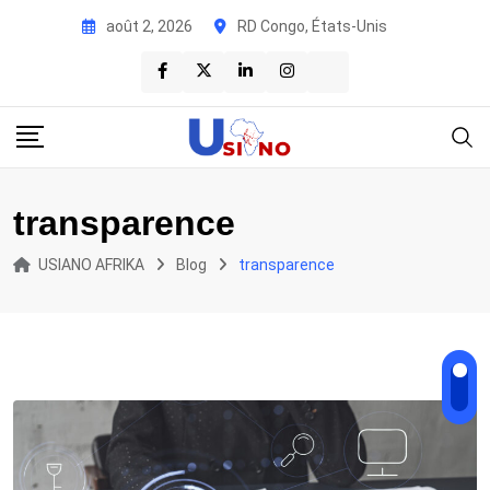
Skip
août 2, 2026
RD Congo, États-Unis
to
content
transparence
USIANO AFRIKA
Blog
transparence