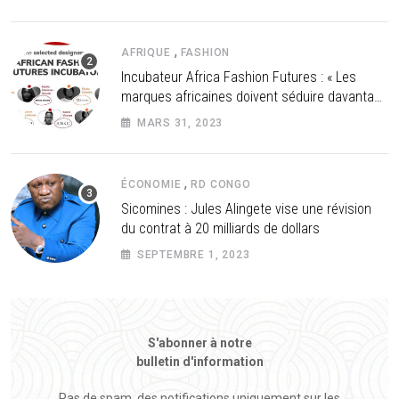
,
AFRIQUE
FASHION
Incubateur Africa Fashion Futures : « Les
marques africaines doivent séduire davantage
les investisseurs »
MARS 31, 2023
,
ÉCONOMIE
RD CONGO
Sicomines : Jules Alingete vise une révision
du contrat à 20 milliards de dollars
SEPTEMBRE 1, 2023
S'abonner à notre
bulletin d'information
Pas de spam, des notifications uniquement sur les