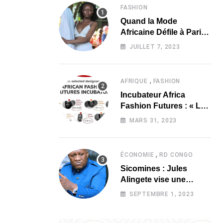
FASHION
Quand la Mode
Africaine Défile à Paris
au Africa Fashion Up 3
JUILLET 7, 2023
,
AFRIQUE
FASHION
Incubateur Africa
Fashion Futures : « Les
marques africaines
MARS 31, 2023
doivent séduire
davantage les
investisseurs »
,
ÉCONOMIE
RD CONGO
Sicomines : Jules
Alingete vise une
révision du contrat à 20
SEPTEMBRE 1, 2023
milliards de dollars