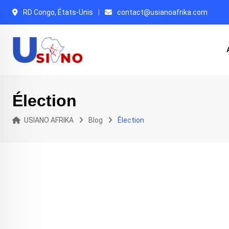
Skip
RD Congo, États-Unis
contact@usianoafrika.com
to
content
Élection
USIANO AFRIKA
Blog
Élection