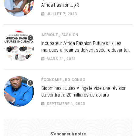
Africa Fashion Up 3
JUILLET 7, 2023
,
AFRIQUE
FASHION
Incubateur Africa Fashion Futures : « Les
marques africaines doivent séduire davantage
les investisseurs »
MARS 31, 2023
,
ÉCONOMIE
RD CONGO
Sicomines : Jules Alingete vise une révision
du contrat à 20 milliards de dollars
SEPTEMBRE 1, 2023
S'abonner à notre